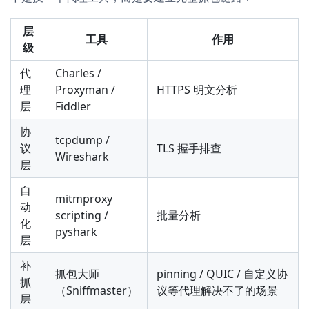
层
工具
作用
级
代
Charles /
理
Proxyman /
HTTPS 明文分析
层
Fiddler
协
tcpdump /
议
TLS 握手排查
Wireshark
层
自
mitmproxy
动
scripting /
批量分析
化
pyshark
层
补
抓包大师
pinning / QUIC / 自定义协
抓
（Sniffmaster）
议等代理解决不了的场景
层