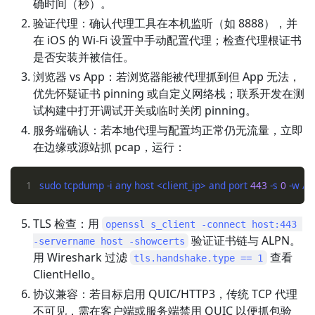
确时间（秒）。
验证代理：确认代理工具在本机监听（如 8888），并
在 iOS 的 Wi-Fi 设置中手动配置代理；检查代理根证书
是否安装并被信任。
浏览器 vs App：若浏览器能被代理抓到但 App 无法，
优先怀疑证书 pinning 或自定义网络栈；联系开发在测
试构建中打开调试开关或临时关闭 pinning。
服务端确认：若本地代理与配置均正常仍无流量，立即
在边缘或源站抓 pcap，运行：
1
sudo tcpdump -i any host <client_ip> and port 
443
 -s 
0
TLS 检查：用
openssl s_client -connect host:443 
验证证书链与 ALPN。
-servername host -showcerts
用 Wireshark 过滤
查看
tls.handshake.type == 1
ClientHello。
协议兼容：若目标启用 QUIC/HTTP3，传统 TCP 代理
不可见，需在客户端或服务端禁用 QUIC 以便抓包验