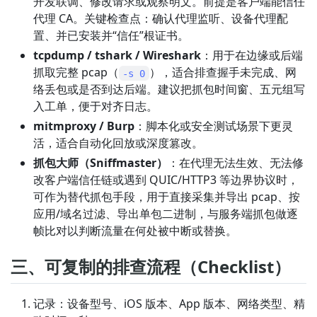
开发联调、修改请求或观察明文。前提是客户端能信任
代理 CA。关键检查点：确认代理监听、设备代理配
置、并已安装并“信任”根证书。
tcpdump / tshark / Wireshark
：用于在边缘或后端
抓取完整 pcap（
），适合排查握手未完成、网
-s 0
络丢包或是否到达后端。建议把抓包时间窗、五元组写
入工单，便于对齐日志。
mitmproxy / Burp
：脚本化或安全测试场景下更灵
活，适合自动化回放或深度篡改。
抓包大师（Sniffmaster）
：在代理无法生效、无法修
改客户端信任链或遇到 QUIC/HTTP3 等边界协议时，
可作为替代抓包手段，用于直接采集并导出 pcap、按
应用/域名过滤、导出单包二进制，与服务端抓包做逐
帧比对以判断流量在何处被中断或替换。
三、可复制的排查流程（Checklist）
记录：设备型号、iOS 版本、App 版本、网络类型、精